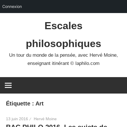
Connexion
Skip
Escales
to
content
philosophiques
Un tour du monde de la pensée, avec Hervé Moine,
enseignant itinérant © laphilo.com
Étiquette :
Art
13 juin 2016
Hervé Moine