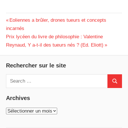
SUJET
Navigation
Previous
Eoliennes a brûler, drones tueurs et concepts
DE
Post:
incarnés
de
BAC
Next
Prix lycéen du livre de philosophie : Valentine
l’article
Post:
Reynaud, Y a-t-il des tueurs nés ? (Ed. Eliott)
Rechercher sur le site
Search
Search
for:
Archives
Archives