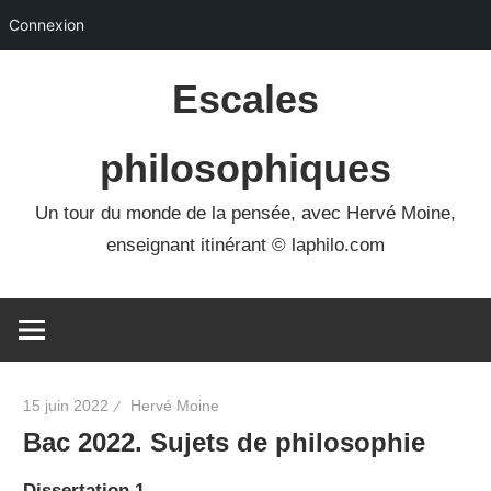
Connexion
Skip
Escales
to
content
philosophiques
Un tour du monde de la pensée, avec Hervé Moine,
enseignant itinérant © laphilo.com
15 juin 2022
Hervé Moine
Bac 2022. Sujets de philosophie
Dissertation 1