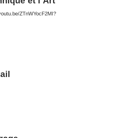
ique et l’Art
://youtu.be/ZTnWYocF2MI?
ail