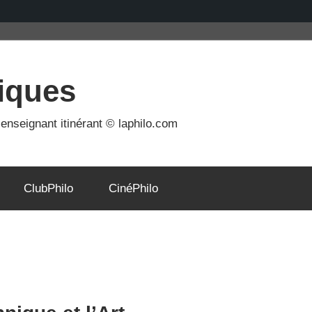
iques
nseignant itinérant © laphilo.com
ClubPhilo
CinéPhilo