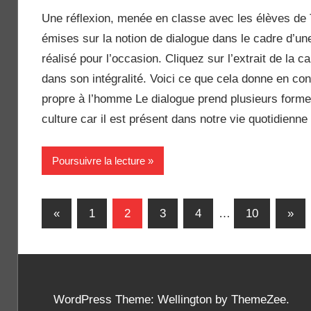
Une réflexion, menée en classe avec les élèves de T
émises sur la notion de dialogue dans le cadre d’une
réalisé pour l’occasion. Cliquez sur l’extrait de la c
dans son intégralité. Voici ce que cela donne en con
propre à l’homme Le dialogue prend plusieurs forme
culture car il est présent dans notre vie quotidienne
Poursuivre la lecture
Pagination
Previous
Next
«
1
2
3
4
…
10
»
Posts
Post
des
publications
WordPress Theme: Wellington by ThemeZee.