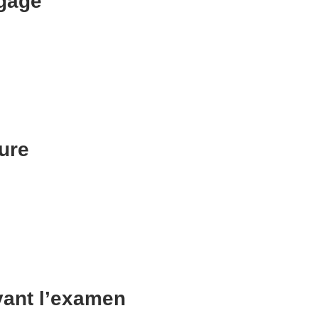
gage
ure
vant l’examen