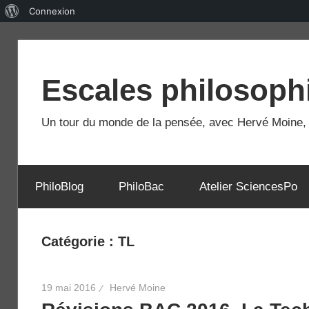
À
Connexion
propos
Skip
de
to
WordPress
Escales philosoph
content
Un tour du monde de la pensée, avec Hervé Moine, e
PhiloBlog
PhiloBac
Atelier SciencesPo
Catégorie :
TL
19 mai 2016
Hervé Moine