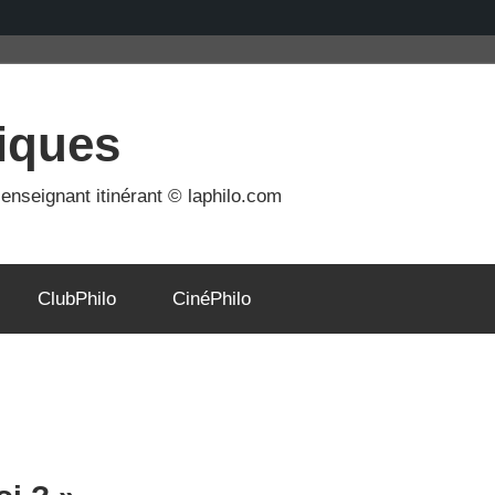
iques
nseignant itinérant © laphilo.com
ClubPhilo
CinéPhilo