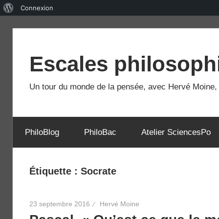
À
Connexion
propos
Skip
de
to
WordPress
Escales philosoph
content
Un tour du monde de la pensée, avec Hervé Moine, e
PhiloBlog
PhiloBac
Atelier SciencesPo
Étiquette :
Socrate
23 septembre 2016
Hervé Moine