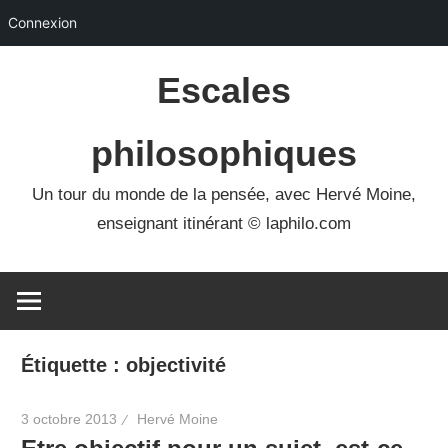
Connexion
Skip
Escales
to
content
philosophiques
Un tour du monde de la pensée, avec Hervé Moine,
enseignant itinérant © laphilo.com
Étiquette :
objectivité
3 octobre 2013
Hervé Moine