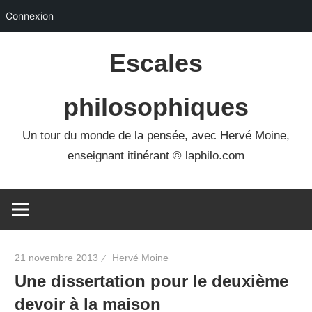
Connexion
Skip
Escales
to
content
philosophiques
Un tour du monde de la pensée, avec Hervé Moine,
enseignant itinérant © laphilo.com
21 novembre 2013
Hervé Moine
Une dissertation pour le deuxième
devoir à la maison