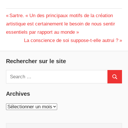
ALAIN
DEVOIR
Navigation
Previous
Sartre. « Un des principaux motifs de la création
CONSCIENCE
Post:
artistique est certainement le besoin de nous sentir
DISSERTATION
de
FREUD
essentiels par rapport au monde »
PHILOSOPHIE
l’article
INCONSCIENT
Next
La conscience de soi suppose-t-elle autrui ?
TES
RESPONSABILITÉ
Post:
SARTRE
TEXTE
Rechercher sur le site
TL
Search
TS
Search
for:
Archives
Archives