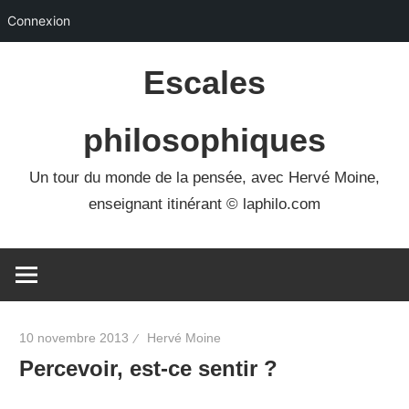
Connexion
Skip
Escales
to
content
philosophiques
Un tour du monde de la pensée, avec Hervé Moine,
enseignant itinérant © laphilo.com
10 novembre 2013
Hervé Moine
Percevoir, est-ce sentir ?