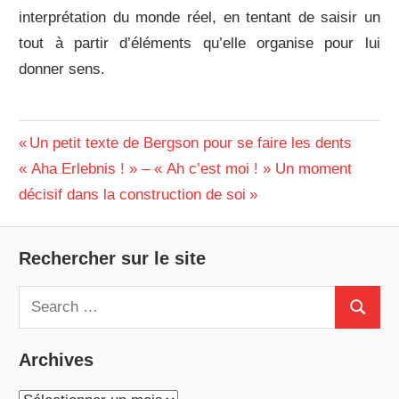
interprétation du monde réel, en tentant de saisir un
tout à partir d’éléments qu’elle organise pour lui
donner sens.
COURS
Navigation
Previous
Un petit texte de Bergson pour se faire les dents
Next
Post:
« Aha Erlebnis ! » – « Ah c’est moi ! » Un moment
PHILOSOPHIE
de
Post:
décisif dans la construction de soi
RÉFLEXION
l’article
Rechercher sur le site
Search
Search
for:
Archives