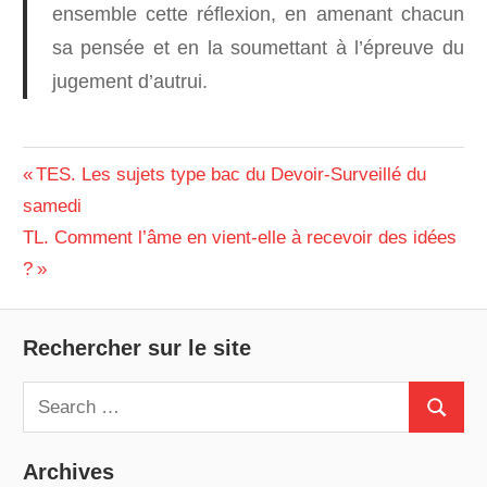
ensemble cette réflexion, en amenant chacun
sa pensée et en la soumettant à l’épreuve du
jugement d’autrui.
AMOUR
ACTUALITÉ
Navigation
Previous
TES. Les sujets type bac du Devoir-Surveillé du
DROIT
Post:
samedi
de
ÉGALITÉ
Next
TL. Comment l’âme en vient-elle à recevoir des idées
l’article
JUSTICE
Post:
?
LÉGISLATION
MORALE
Rechercher sur le site
Search
Search
for:
Archives