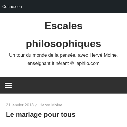
Connexion
Skip
Escales
to
content
philosophiques
Un tour du monde de la pensée, avec Hervé Moine,
enseignant itinérant © laphilo.com
21 janvier 2013
Herve Moine
Le mariage pour tous