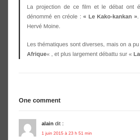
La projection de ce film et le débat ont é
dénommé en créole :
« Le Kako-kankan »
.
Hervé Moine.
Les thématiques sont diverses, mais on a pu
Afrique
« , et plus largement débattu sur «
La
ACTUALITÉ
Navigation
de
One comment
l’article
alain
dit :
1 juin 2015 à 23 h 51 min