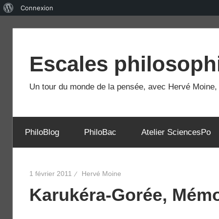
À
Connexion
propos
Skip
de
to
WordPress
Escales philosoph
content
Un tour du monde de la pensée, avec Hervé Moine, e
PhiloBlog
PhiloBac
Atelier SciencesPo
1 février 2011
Hervé Moine
Karukéra-Gorée, Mémo