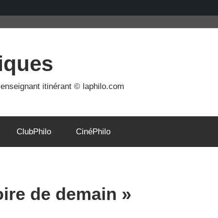
iques
nseignant itinérant © laphilo.com
ClubPhilo
CinéPhilo
ire de demain »