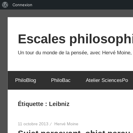
À
Connexion
propos
Skip
de
to
WordPress
Escales philosoph
content
Un tour du monde de la pensée, avec Hervé Moine, e
PhiloBlog
PhiloBac
Atelier SciencesPo
Étiquette :
Leibniz
11 octobre 2013
Hervé Moine