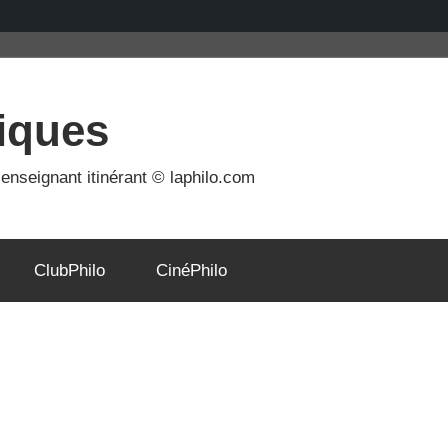
iques
nseignant itinérant © laphilo.com
ClubPhilo
CinéPhilo